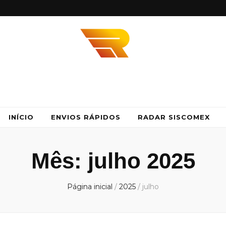
idos
 agilidade e segurança com a Envios Rápidos. Somos Parceiro DHL, UPS e FedE
INÍCIO
ENVIOS RÁPIDOS
RADAR SISCOMEX
Mês:
julho 2025
Página inicial
/
2025
/
julho