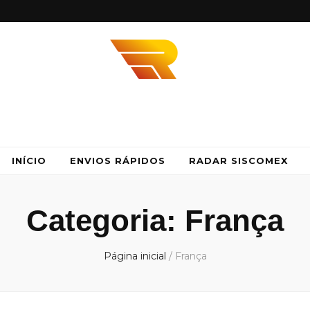
idos
 agilidade e segurança com a Envios Rápidos. Somos Parceiro DHL, UPS e FedE
INÍCIO
ENVIOS RÁPIDOS
RADAR SISCOMEX
Categoria:
França
Página inicial
/
França