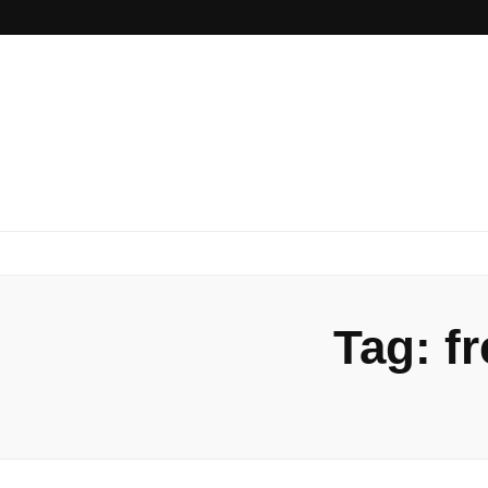
Envios Ráp
Envie sua mercadoria em todo território nacional com mais
Tag:
f