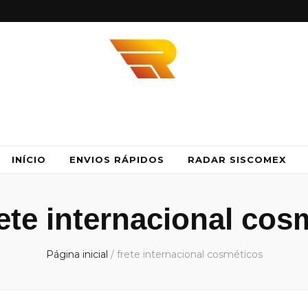
idos
 agilidade e segurança com a Envios Rápidos. Somos Parceiro DHL, UPS e FedE
INÍCIO
ENVIOS RÁPIDOS
RADAR SISCOMEX
rete internacional cos
Página inicial
/
frete internacional cosméticos