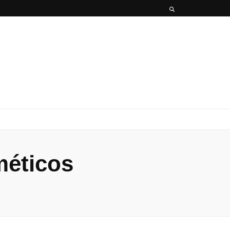
x
méticos