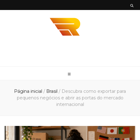
Envios
Envie sua mercadoria em todo território nacional com mais agilidade e
segurança com a Envios Rápidos. Somos Parceiro DHL, UPS e FedEx
Rápidos
Página inicial
/
Brasil
/
Descubra como exportar para
pequenos negócios e abrir as portas do mercado
internacional