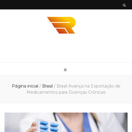
Envios
Envie sua mercadoria em todo território nacional com mais agilidade e
segurança com a Envios Rápidos. Somos Parceiro DHL, UPS e FedEx
Rápidos
Página inicial
/
Brasil
/
Brasil Avança na Exportação de
Medicamentos para Doenças Crônicas