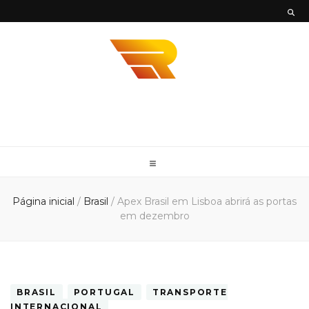
Envios
Envie sua mercadoria em todo território nacional com mais agilidade e
segurança com a Envios Rápidos. Somos Parceiro DHL, UPS e FedEx
Rápidos
Página inicial
/
Brasil
/
Apex Brasil em Lisboa abrirá as portas
em dezembro
BRASIL
PORTUGAL
TRANSPORTE
INTERNACIONAL