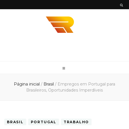
Envios
Envie sua mercadoria em todo território nacional com mais agilidade e
segurança com a Envios Rápidos. Somos Parceiro DHL, UPS e FedEx
Rápidos
Página inicial
/
Brasil
/
Empregos em Portugal para
Brasileiros, Oportunidades Imperdíveis
BRASIL
PORTUGAL
TRABALHO