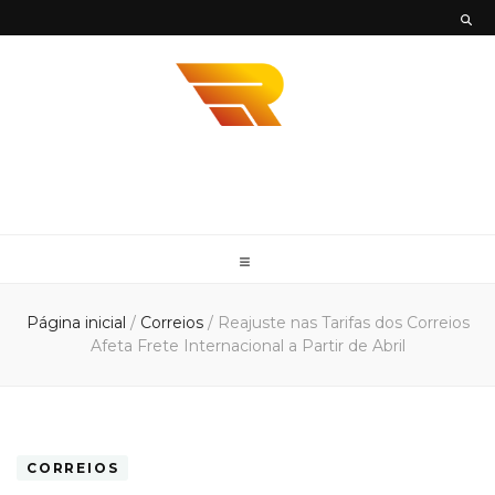
Envios
Envie sua mercadoria em todo território nacional com mais agilidade e
segurança com a Envios Rápidos. Somos Parceiro DHL, UPS e FedEx
Rápidos
Página inicial
/
Correios
/
Reajuste nas Tarifas dos Correios
Afeta Frete Internacional a Partir de Abril
CORREIOS